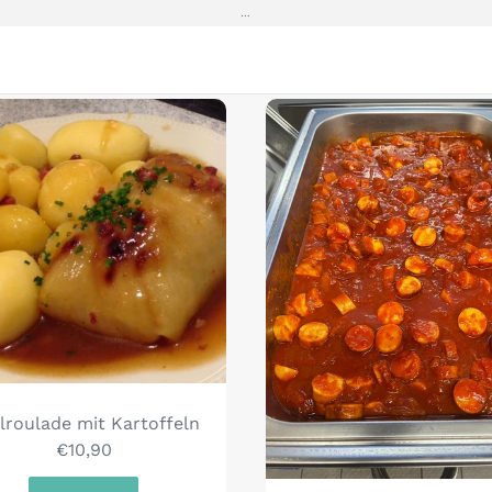
…
G
lroulade mit Kartoffeln
€10,90