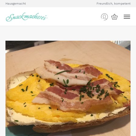
Hausgemacht
Freundlich, kompetent
Food Store
Team
Business Catering